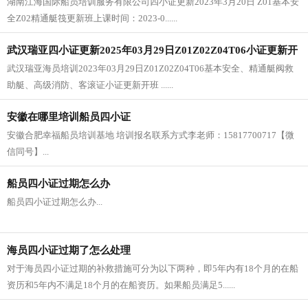
湖南江海国际船员培训服务有限公司四小证更新2023年3月20日 Z01基本安
安全Z02精通艇筏更新班
全Z02精通艇筏更新班上课时间：2023-0......
武汉瑞亚四小证更新2025年03月29日Z01Z02Z04T06小证更新开
武汉瑞亚海员培训2023年03月29日Z01Z02Z04T06基本安全、精通艇阀救
班
助艇、高级消防、客滚证小证更新开班 ......
安徽在哪里培训船员四小证
安徽合肥幸福船员培训基地 培训报名联系方式李老师：15817700717【微
信同号】...
船员四小证过期怎么办
船员四小证过期怎么办...
海员四小证过期了怎么处理
对于海员四小证过期的补救措施可分为以下两种，即5年内有18个月的在船
资历和5年内不满足18个月的在船资历。如果船员满足5......