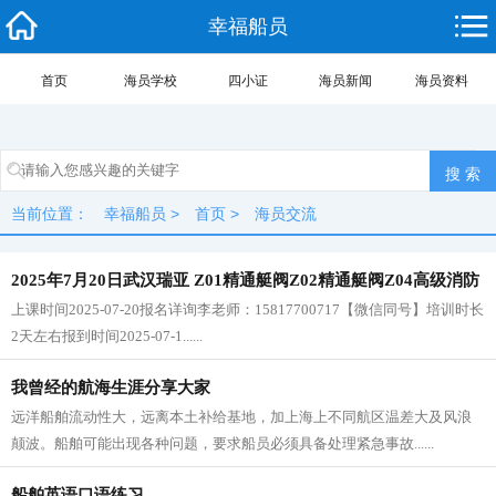
幸福船员
首页
海员学校
四小证
海员新闻
海员资料
当前位置：
幸福船员
>
首页
>
海员交流
2025年7月20日武汉瑞亚 Z01精通艇阀Z02精通艇阀Z04高级消防
上课时间2025-07-20报名详询李老师：15817700717【微信同号】培训时长
更新
2天左右报到时间2025-07-1......
我曾经的航海生涯分享大家
远洋船舶流动性大，远离本土补给基地，加上海上不同航区温差大及风浪
颠波。船舶可能出现各种问题，要求船员必须具备处理紧急事故......
船舶英语口语练习