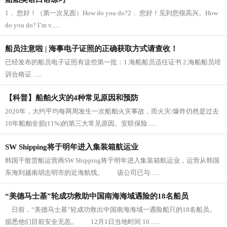
1． 您好！（第一次见面）How do you do?2． 您好！见到您很高兴。How
do you do? I’m v......
船员注意啦 | 海事电子证照的正确获取方式请查收！
已经发布的船员电子证照有这些第一批：1.海船船员适任证书 2.海船船员培
训合格证 ......
【科普】船舶火灾的4种常见原因和预防
2020年，大约平均每两周发生一次船舶火灾事故，而火灾/爆炸仍然是过去
10年船舶全损(11%)的第三大常见原因。安联保险......
SW Shipping将于明年进入集装箱航运业
韩国干散货船运营商SW Shipping将于明年进入集装箱航运业，运营从韩国
东海到越南胡志明市的近海航线。 该公司已与......
“美德马士基”轮成功救助中国南海海域遇险的18名船员
日前，“美德马士基”轮成功救出中国南海海域一遇险船只的18名船员。
据悉他们目前安全无恙。 12月1日当地时间 10 ......